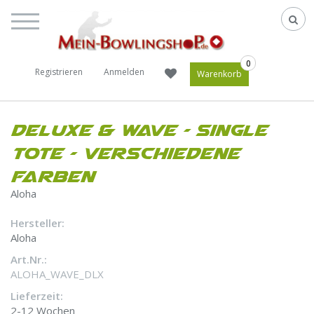
0
Registrieren
Anmelden
Warenkorb
Deluxe & Wave - Single
Tote - Verschiedene
Farben
Aloha
Hersteller:
Aloha
Art.Nr.:
ALOHA_WAVE_DLX
Lieferzeit:
2-12 Wochen