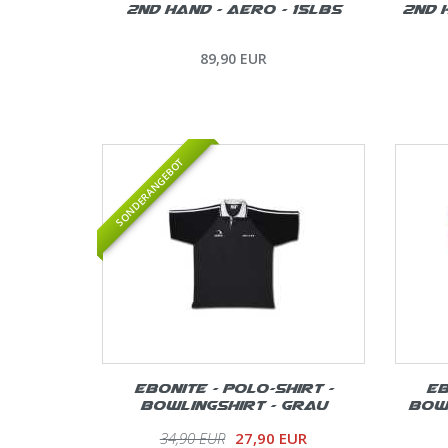
2nd Hand - Aero - 15lbs
2nd H
89,90 EUR
SONDERANGEBOT
Ebonite - Polo-Shirt -
Eb
Bowlingshirt - Grau
Bowl
34,90 EUR
27,90 EUR