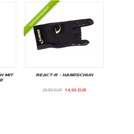
SONDERANGEBOT
h mit
React-R - Handschuh
e
39,99 EUR
14,90 EUR