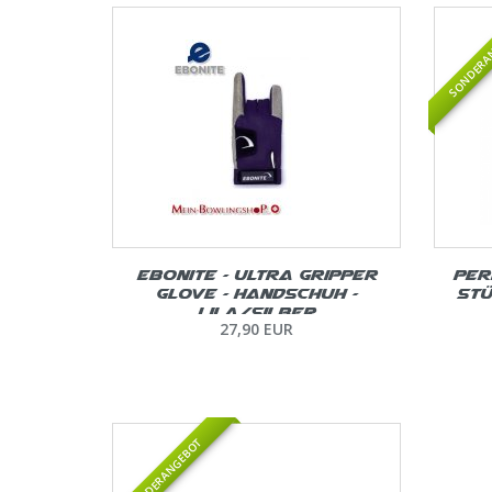
SONDERA
Ebonite – Ultra Gripper
Per
Glove - Handschuh -
Stü
Lila/Silber
27,90 EUR
SONDERANGEBOT