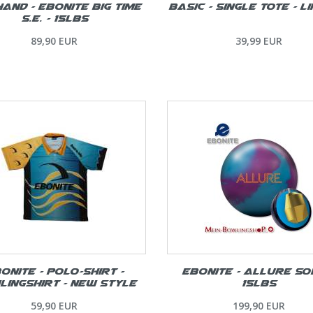
and - Ebonite Big Time
Basic - Single Tote - L
S.E. - 15lbs
89,90 EUR
39,99 EUR
onite - Polo-Shirt -
Ebonite – Allure Sol
ingshirt - New Style
15lbs
59,90 EUR
199,90 EUR